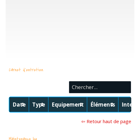
Carnet d'entretien
Date
Type
Equipement
Éléments
Interv
⇦ Retour haut de page
Maintenance log