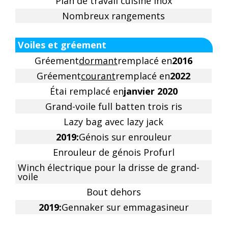
Plan de travail cuisine Inox
Nombreux rangements
Voiles et gréement
Gréement
dormant
remplacé en
2016
Gréement
courant
remplacé en
2022
Étai remplacé en
janvier 2020
Grand-voile full batten trois ris
Lazy bag avec lazy jack
2019:
Génois sur enrouleur
Enrouleur de génois Profurl
Winch électrique pour la drisse de grand-
voile
Bout dehors
2019:
Gennaker sur emmagasineur